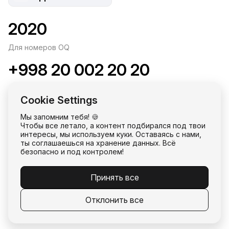
2020
Для номеров OQ
+998 20 002 20 20
Для всех остальных номеров
Cookie Settings
info@oq.uz
Мы запомним тебя! 🍪
Чтобы все летало, а контент подбирался под твои
Продолжая использовать наш сайт, вы даете согласие на обработку
интересы, мы используем куки. Оставаясь с нами,
файлов cookie в соответствии с
Политикой Компаний Группы
в
ты соглашаешься на хранение данных. Всё
области использования файлов cookie, использование
безопасно и под контролем!
рекомендательных технологий, а также соглашаетесь с
Политикой
обработки и защиты персональных данных
и Правилами
пользования личным кабинетом.
Оплата и доставка
|
Прайс-лист
|
Публичная оферта
|
Оплата связи
Принять все
|
Помощь.
18+ © oq mobile, 2026
Отклонить все